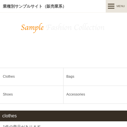
業種別サンプルサイト（販売業系）
MENU
MENU
Home
毎日HAPPY、私が私らしくいられるオトナ服。
News & Topics
お電話でのお問い合わせはこちら
Recommended Items
TEL:00-0000-0000
Shop Information
Contact Us
Clothes
Bags
Staff Blog
Shoes
Accessories
ONLINE SHOP
clothes
1件の商品があります。